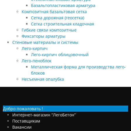
Базальтопластиковая арматура
Композитная базальтовая сетка
Сетка дорожная (геосетка)
Сетка строительная кладочная
Гибкие связи композитные
Фиксаторы арматуры
Стеновые материалы и системы
Лего-кирпич
Лего-кирпич облицовочный
Лего-пеноблок
Металлическая форма для производства лего-
блоков
Несъемная опалубка
Добро пожаловать !
Интернет-магазин “ЛегоБетон”
Поставщикам
Вакансии