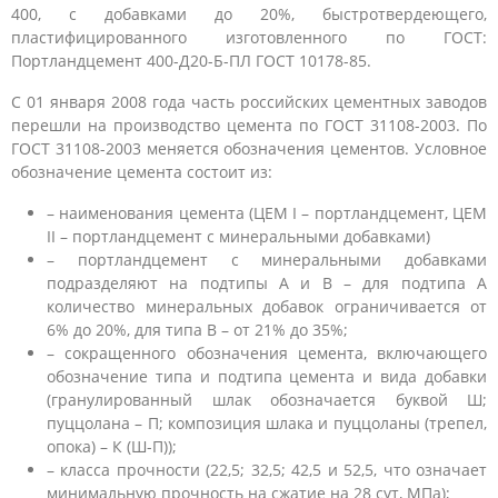
400, с добавками до 20%, быстротвердеющего,
пластифицированного изготовленного по ГОСТ:
Портландцемент 400-Д20-Б-ПЛ ГОСТ 10178-85.
С 01 января 2008 года часть российских цементных заводов
перешли на производство цемента по ГОСТ 31108-2003. По
ГОСТ 31108-2003 меняется обозначения цементов. Условное
обозначение цемента состоит из:
– наименования цемента (ЦЕМ I – портландцемент, ЦЕМ
II – портландцемент с минеральными добавками)
– портландцемент с минеральными добавками
подразделяют на подтипы А и В – для подтипа А
количество минеральных добавок ограничивается от
6% до 20%, для типа В – от 21% до 35%;
– сокращенного обозначения цемента, включающего
обозначение типа и подтипа цемента и вида добавки
(гранулированный шлак обозначается буквой Ш;
пуццолана – П; композиция шлака и пуццоланы (трепел,
опока) – К (Ш-П));
– класса прочности (22,5; 32,5; 42,5 и 52,5, что означает
минимальную прочность на сжатие на 28 сут, МПа);