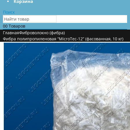
Корзина
Поиск
0
0 Товаров
Главная
Фиброволокно (фибра)
Фибра полипропиленовая “MicroTec-12” (фасованная, 10 кг)