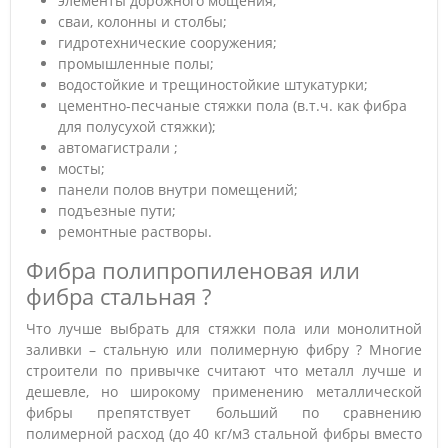
элементы дорожного мощения;
сваи, колонны и столбы;
гидротехнические сооружения;
промышленные полы;
водостойкие и трещиностойкие штукатурки;
цементно-песчаные стяжки пола (в.т.ч. как фибра
для полусухой стяжки);
автомагистрали ;
мосты;
панели полов внутри помещений;
подъезные пути;
ремонтные растворы.
Фибра полипропиленовая или
фибра стальная ?
Что лучше выбрать для стяжки пола или монолитной
заливки – стальную или полимерную фибру ? Многие
строители по привычке считают что металл лучше и
дешевле, но широкому применению металлической
фибры препятствует больший по сравнению
полимерной расход (до 40 кг/м3 стальной фибры вместо