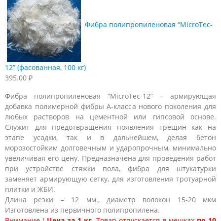
Фибра полипропиленовая “MicroTec-
12” (фасованная, 100 кг)
395.00
₽
Фибра полипропиленовая “MicroTec-12” – армирующая
добавка полимерной фибры А-класса нового поколения для
любых растворов на цементной или гипсовой основе.
Служит для предотвращения появления трещин как на
этапе усадки, так и в дальнейшем, делая бетон
морозостойким долговечным и ударопрочным, минимально
увеличивая его цену. Предназначена для проведения работ
при устройстве стяжки пола, фибра для штукатурки
заменяет армирующую сетку, для изготовления тротуарной
плитки и ЖБИ.
Длина резки – 12 мм., диаметр волокон 15-20 мкм
Изготовлена из первичного полипропилена.
Внимание !
Цена за 1 кг
. Товар отпускается в мешках
по 10