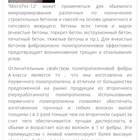
“MicroTec-12” может применяться для обьемного
микроармирования различных по назначению
строительных бетонов и смесей на основе цементного и
гипсового вяжущего: бетоны всех типов и марок
(ячеистые бетоны, торкрет-бетон, экструзионный бетон,
печатный бетон, тяжелые бетоны и пр.). Для ячеистых
бетонов фиброволокно полипропиленовое эффективно
предотвращает возникновение трещин и откалывание
углов.
Отличительным свойством полипропиленовой фибры
А-класса является то , что она изготовлена из
первичного полипропилена, в отличии от большинства
предложенной на рынке продукции из вторичного
(переработанного) полипропилена. Использование
первичного полипропилена позволяет обеспечить
изготовление прочных и гибких волокон малой
толщины ( в 2 раза тоньше чем на вторичном сырье) за
счет чего обеспечивается лучшая дисперсность в
обьеме и возрастает кол-во волокон в 1 кг фибры. Эти
преимущества с лихвой компенсируют более высокую